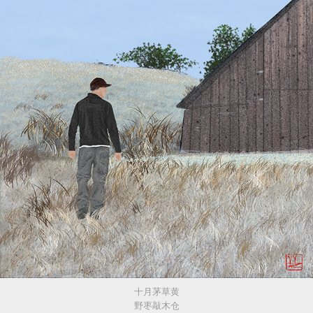
十月茅草黄
野枣敲木仓